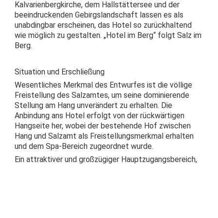
Kalvarienbergkirche, dem Hallstättersee und der
beeindruckenden Gebirgslandschaft lassen es als
unabdingbar erscheinen, das Hotel so zurückhaltend
wie möglich zu gestalten. „Hotel im Berg“ folgt Salz im
Berg.
Situation und Erschließung
Wesentliches Merkmal des Entwurfes ist die völlige
Freistellung des Salzamtes, um seine dominierende
Stellung am Hang unverändert zu erhalten. Die
Anbindung ans Hotel erfolgt von der rückwärtigen
Hangseite her, wobei der bestehende Hof zwischen
Hang und Salzamt als Freistellungsmerkmal erhalten
und dem Spa-Bereich zugeordnet wurde.
Ein attraktiver und großzügiger Hauptzugangsbereich,
ca. 5m über dem Niveau der Durchzugsstraße
gewährleistet ein gefahrloses aus- und einsteigen für
Busse und PKWs und den direkten Zugang in die
Hotelhalle. Eine Garageneinfahrt ist für PKWs ebenfalls
auf dieser Ebene vorgesehen.