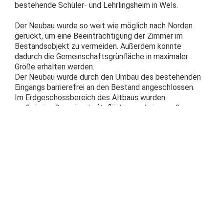
bestehende Schüler- und Lehrlingsheim in Wels.
Der Neubau wurde so weit wie möglich nach Norden
gerückt, um eine Beeinträchtigung der Zimmer im
Bestandsobjekt zu vermeiden. Außerdem konnte
dadurch die Gemeinschaftsgrünfläche in maximaler
Größe erhalten werden.
Der Neubau wurde durch den Umbau des bestehenden
Eingangs barrierefrei an den Bestand angeschlossen.
Im Erdgeschossbereich des Altbaus wurden
großzügige Gemeinschaftsflächen und eine große
Sonnenterrasse als Verbindungszone zwischen
Bestand und Neubau geschaffen.
Die Zimmergruppen sind entlang eines Mittelganges
angeordnet. Durch Oberlichter und Deckendurchbrüche
ist eine durchgehende Ausleuchtung der Gangzonen
von oben möglich. Die gekoppelten Wohneinheiten sind
über eine halböffentliche Gangerweiterung
erschlossen, durch die verglasten Gemeinschaftszonen
und Loggien werden die Gänge zusätzlich belichtet.