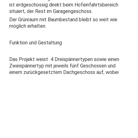
ist erdgeschossig direkt beim Hofeinfahrtsbereich
situiert, der Rest im Garagengeschoss.
Der Grünraum mit Baumbestand bleibt so weit wie
möglich erhalten.
Funktion und Gestaltung
Das Projekt weist 4 Dreispännertypen sowie einen
Zweispännertyp mit jeweils fünf Geschossen und
einem zurückgesetztem Dachgeschoss auf, wobei
jeweils zwei Stiegenhäuser im EG zusammengefasst
sind und einen direkten Hofzugang aufweisen. Es
werden insgesamt 76 Wohnungen ausgewiesen.
Die Konzeption mit Zwei- und Dreispännern ermöglicht
es auf die spezifische Situation - Hofseite mit
Grünraum nach Nordwesten, die Straßenseite nach
Südosten – funktional am besten zu reagieren.
Jede Wohnung verfügt über einen zugeordneten
Freiraum, wobei grundsätzlich an der Straßenseite aus