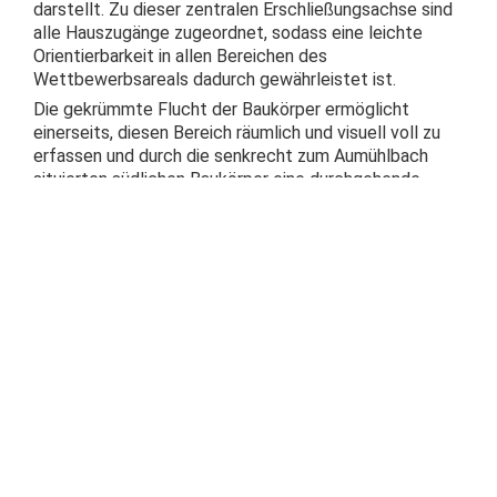
darstellt. Zu dieser zentralen Erschließungsachse sind
alle Hauszugänge zugeordnet, sodass eine leichte
Orientierbarkeit in allen Bereichen des
Wettbewerbsareals dadurch gewährleistet ist.
Die gekrümmte Flucht der Baukörper ermöglicht
einerseits, diesen Bereich räumlich und visuell voll zu
erfassen und durch die senkrecht zum Aumühlbach
situierten südlichen Baukörper eine durchgehende
Verbindung zum Aumühlbach und dessen sorgfältig zu
gestaltenden Uferzone herzustellen und so die
Grünbereiche bis zur Fußgängerachse hereinzuziehen.
Die Tiefgarage folgt dem Verlauf dieser zentralen
Erschließungszone und ist darunter so situiert, dass
eine direkte Anbindung der Garage an alle Wohnobjekte
gegeben ist. Obwohl dadurch die Fußgängerzone auf
Kote 254,00 über dem derzeitigen Terrain liegt wird
durch den sanften Geländeverlauf zu den Rändern des
Siedlungsgebietes und zum Aumühlbach hin eine
vollständige barrierefrei Anbindung geschaffen.
E-Carsharingboxen und der überdachte Bereich für die
Freshbox werden bewusst an die Moosfeldstraße